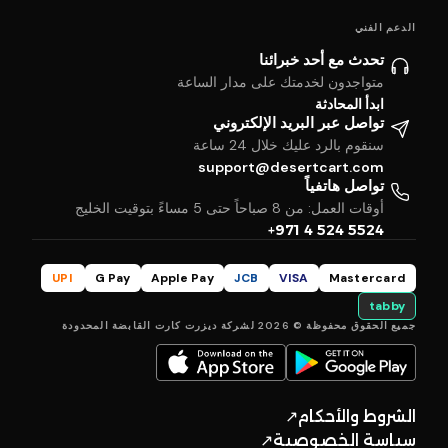
الدعم الفني
تحدث مع أحد خبرائنا
متواجدون لخدمتك على مدار الساعة
ابدأ المحادثة
تواصل عبر البريد الإلكتروني
سنقوم بالرد عليك خلال 24 ساعة
support@desertcart.com
تواصل هاتفياً
أوقات العمل: من 8 صباحاً حتى 5 مساءً بتوقيت الخليج
+971 4 524 5524
UPI
G Pay
Apple Pay
JCB
VISA
Mastercard
tabby
جميع الحقوق محفوظة © 2026 لشركة ديزرت كارت القابضة المحدودة
الشروط والأحكام
↗
سياسة الخصوصية
↗