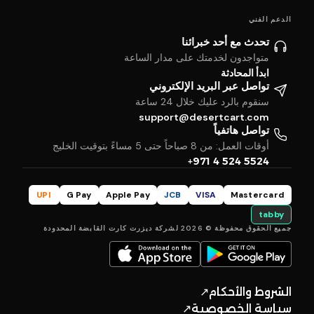
الدعم الفني
تحدث مع أحد خبرائنا
متواجدون لخدمتك على مدار الساعة
ابدأ المحادثة
تواصل عبر البريد الإلكتروني
سنقوم بالرد عليك خلال 24 ساعة
support@desertcart.com
تواصل هاتفياً
أوقات العمل: من 8 صباحاً حتى 5 مساءً بتوقيت الخليج
+971 4 524 5524
UPI
G Pay
Apple Pay
JCB
VISA
Mastercard
tabby
جميع الحقوق محفوظة © 2026 لشركة ديزرت كارت القابضة المحدودة
الشروط والأحكام
↗
سياسة الخصوصية
↗