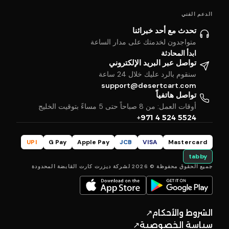
الدعم الفني
تحدث مع أحد خبرائنا
متواجدون لخدمتك على مدار الساعة
ابدأ المحادثة
تواصل عبر البريد الإلكتروني
سنقوم بالرد عليك خلال 24 ساعة
support@desertcart.com
تواصل هاتفياً
أوقات العمل: من 8 صباحاً حتى 5 مساءً بتوقيت الخليج
+971 4 524 5524
UPI
G Pay
Apple Pay
JCB
VISA
Mastercard
tabby
جميع الحقوق محفوظة © 2026 لشركة ديزرت كارت القابضة المحدودة
الشروط والأحكام
↗
سياسة الخصوصية
↗