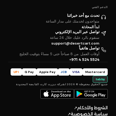
الدعم الفني
تحدث مع أحد خبرائنا
متواجدون لخدمتك على مدار الساعة
ابدأ المحادثة
تواصل عبر البريد الإلكتروني
سنقوم بالرد عليك خلال 24 ساعة
support@desertcart.com
تواصل هاتفياً
أوقات العمل: من 8 صباحاً حتى 5 مساءً بتوقيت الخليج
+971 4 524 5524
UPI
G Pay
Apple Pay
JCB
VISA
Mastercard
tabby
جميع الحقوق محفوظة © 2026 لشركة ديزرت كارت القابضة المحدودة
الشروط والأحكام
↗
سياسة الخصوصية
↗