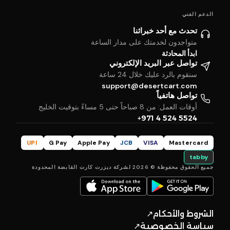
الدعم الفني
تحدث مع أحد خبرائنا
متواجدون لخدمتك على مدار الساعة
ابدأ المحادثة
تواصل عبر البريد الإلكتروني
سنقوم بالرد عليك خلال 24 ساعة
support@desertcart.com
تواصل هاتفياً
أوقات العمل: من 8 صباحاً حتى 5 مساءً بتوقيت الخليج
+971 4 524 5524
UPI
G Pay
Apple Pay
JCB
VISA
Mastercard
tabby
جميع الحقوق محفوظة © 2026 لشركة ديزرت كارت القابضة المحدودة
الشروط والأحكام
↗
سياسة الخصوصية
↗