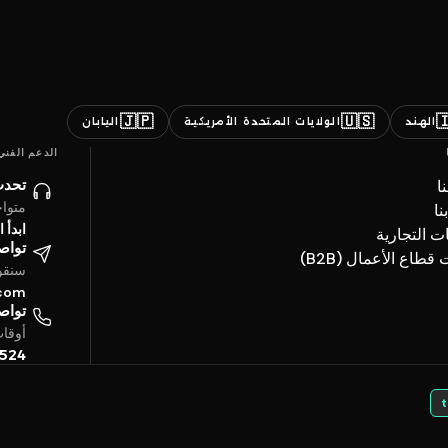
🇯🇵
🇺🇸

اليابان
الولايات المتحدة الأمريكية
الهند
الدعم الفني
ائنا
ن
ساعة
ات
حادثة
العلامات ال
تروني
خدمات قطاع الأعما
4 ساعة
.com
تفياً
بتوقيت الخليج
5524