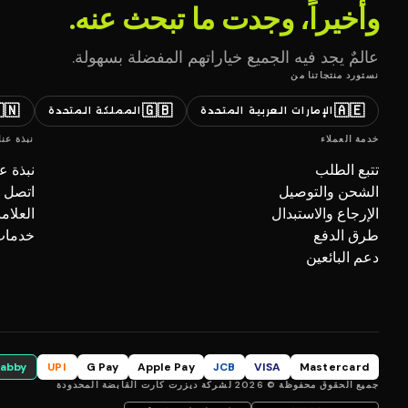
وأخيراً، وجدت ما تبحث عنه.
عالمٌ يجد فيه الجميع خياراتهم المفضلة بسهولة.
نستورد منتجاتنا من
🇳
🇬🇧
🇦🇪
المملكة المتحدة
الإمارات العربية المتحدة
نبذة عنا
خدمة العملاء
بذة عنا
تتبع الطلب
صل بنا
الشحن والتوصيل
تجارية
الإرجاع والاستبدال
ل (B2B)
طرق الدفع
دعم البائعين
tabby
UPI
G Pay
Apple Pay
JCB
VISA
Mastercard
جميع الحقوق محفوظة © 2026 لشركة ديزرت كارت القابضة المحدودة