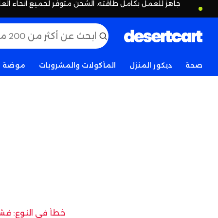
جاهز للعمل بكامل طاقته. الشحن متوفر لجميع أنحاء العا
صحة
ديكور المنزل
المأكولات والمشروبات
موضة
خطأ في النوع: فشل 