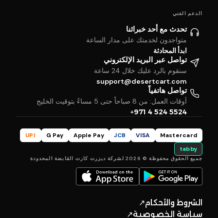
الدعم الفني
تحدث مع أحد خبرائنا
متواجدون لخدمتك على مدار الساعة
ابدأ المحادثة
تواصل عبر البريد الإلكتروني
سنقوم بالرد عليك خلال 24 ساعة
support@desertcart.com
تواصل هاتفياً
أوقات العمل: من 8 صباحاً حتى 5 مساءً بتوقيت الخليج
+971 4 524 5524
UPI
G Pay
Apple Pay
JCB
VISA
Mastercard
tabby
جميع الحقوق محفوظة © 2026 لشركة ديزرت كارت القابضة المحدودة
الشروط والأحكام
↗
سياسة الخصوصية
↗