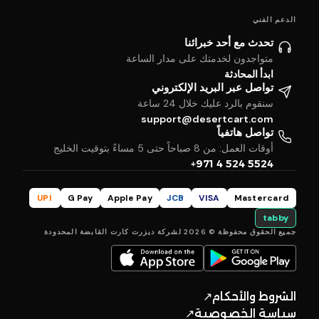
الدعم الفني
تحدث مع أحد خبرائنا
متواجدون لخدمتك على مدار الساعة
ابدأ المحادثة
تواصل عبر البريد الإلكتروني
سنقوم بالرد عليك خلال 24 ساعة
support@desertcart.com
تواصل هاتفياً
أوقات العمل: من 8 صباحاً حتى 5 مساءً بتوقيت الخليج
+971 4 524 5524
UPI
G Pay
Apple Pay
JCB
VISA
Mastercard
tabby
جميع الحقوق محفوظة © 2026 لشركة ديزرت كارت القابضة المحدودة
الشروط والأحكام
↗
سياسة الخصوصية
↗