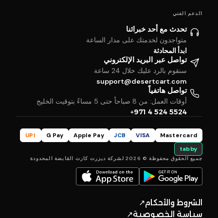
الدعم الفني
تحدث مع أحد خبرائنا
متواجدون لخدمتك على مدار الساعة
ابدأ المحادثة
تواصل عبر البريد الإلكتروني
سنقوم بالرد عليك خلال 24 ساعة
support@desertcart.com
تواصل هاتفياً
أوقات العمل: من 8 صباحاً حتى 5 مساءً بتوقيت الخليج
+971 4 524 5524
UPI
G Pay
Apple Pay
JCB
VISA
Mastercard
tabby
جميع الحقوق محفوظة © 2026 لشركة ديزرت كارت القابضة المحدودة
الشروط والأحكام
↗
سياسة الخصوصية
↗