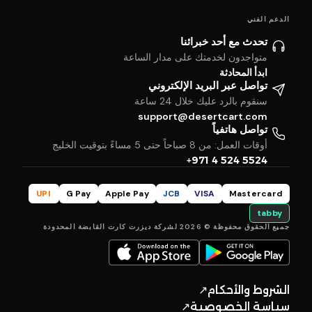
الدعم الفني
تحدث مع أحد خبرائنا
متواجدون لخدمتك على مدار الساعة
ابدأ المحادثة
تواصل عبر البريد الإلكتروني
سنقوم بالرد عليك خلال 24 ساعة
support@desertcart.com
تواصل هاتفياً
أوقات العمل: من 8 صباحاً حتى 5 مساءً بتوقيت الخليج
+971 4 524 5524
UPI
G Pay
Apple Pay
JCB
VISA
Mastercard
tabby
جميع الحقوق محفوظة © 2026 لشركة ديزرت كارت القابضة المحدودة
الشروط والأحكام
↗
سياسة الخصوصية
↗