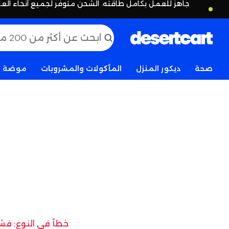
جاهز للعمل بكامل طاقته. الشحن متوفر لجميع أنحاء العا
صحة
ديكور المنزل
المأكولات والمشروبات
موضة
خطأ في النوع: فشل 