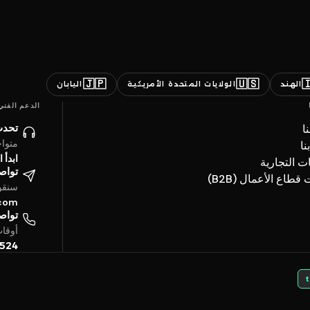
🇯🇵
🇺🇸

اليابان
الولايات المتحدة الأمريكية
الهند
الدعم الفني
ائنا
ن
ساعة
ات
حادثة
العلامات ال
تروني
خدمات قطاع الأعما
4 ساعة
.com
تفياً
بتوقيت الخليج
5524