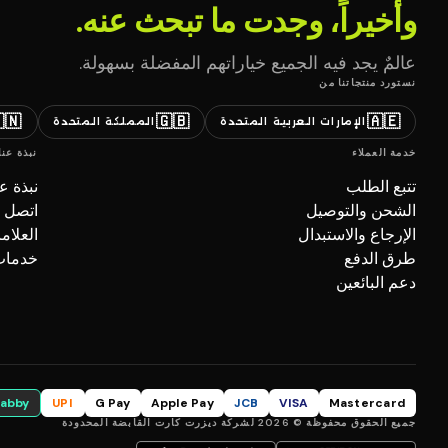
وأخيراً، وجدت ما تبحث عنه.
عالمٌ يجد فيه الجميع خياراتهم المفضلة بسهولة.
نستورد منتجاتنا من
🇳
🇬🇧
🇦🇪
المملكة المتحدة
الإمارات العربية المتحدة
نبذة عنا
خدمة العملاء
بذة عنا
تتبع الطلب
صل بنا
الشحن والتوصيل
تجارية
الإرجاع والاستبدال
ل (B2B)
طرق الدفع
دعم البائعين
tabby
UPI
G Pay
Apple Pay
JCB
VISA
Mastercard
جميع الحقوق محفوظة © 2026 لشركة ديزرت كارت القابضة المحدودة