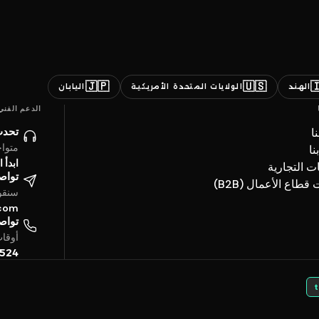
🇯🇵
🇺🇸

اليابان
الولايات المتحدة الأمريكية
الهند
الدعم الفني
ائنا
ن
ساعة
ات
حادثة
العلامات ال
تروني
خدمات قطاع الأعما
4 ساعة
.com
تفياً
بتوقيت الخليج
5524