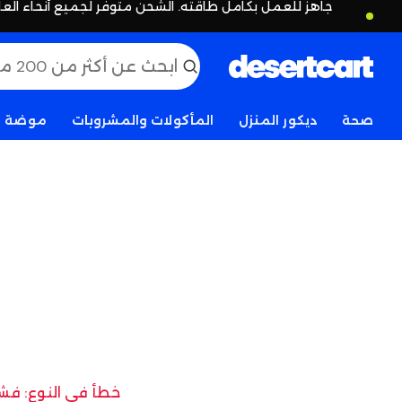
جاهز للعمل بكامل طاقته. الشحن متوفر لجميع أنحاء العا
صحة
ديكور المنزل
المأكولات والمشروبات
موضة
خطأ في النوع: فشل 