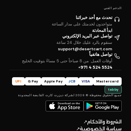
الدعم الفني
تحدث مع أحد خبرائنا
متواجدون لخدمتك على مدار الساعة
ابدأ المحادثة
تواصل عبر البريد الإلكتروني
سنقوم بالرد عليك خلال 24 ساعة
support@desertcart.com
تواصل هاتفياً
أوقات العمل: من 8 صباحاً حتى 5 مساءً بتوقيت الخليج
+971 4 524 5524
UPI
G Pay
Apple Pay
JCB
VISA
Mastercard
tabby
جميع الحقوق محفوظة © 2026 لشركة ديزرت كارت القابضة المحدودة
الشروط والأحكام
↗
سياسة الخصوصية
↗