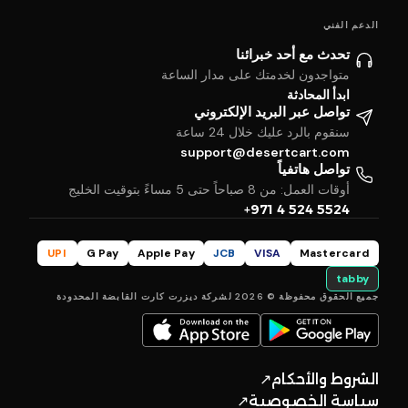
الدعم الفني
تحدث مع أحد خبرائنا
متواجدون لخدمتك على مدار الساعة
ابدأ المحادثة
تواصل عبر البريد الإلكتروني
سنقوم بالرد عليك خلال 24 ساعة
support@desertcart.com
تواصل هاتفياً
أوقات العمل: من 8 صباحاً حتى 5 مساءً بتوقيت الخليج
+971 4 524 5524
UPI
G Pay
Apple Pay
JCB
VISA
Mastercard
tabby
جميع الحقوق محفوظة © 2026 لشركة ديزرت كارت القابضة المحدودة
الشروط والأحكام
↗
سياسة الخصوصية
↗