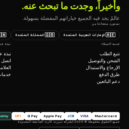
وأخيراً، وجدت ما تبحث عنه.
عالمٌ يجد فيه الجميع خياراتهم المفضلة بسهولة.
نستورد منتجاتنا من
🇳
🇬🇧
🇦🇪
المملكة المتحدة
الإمارات العربية المتحدة
نبذة عنا
خدمة العملاء
بذة عنا
تتبع الطلب
صل بنا
الشحن والتوصيل
تجارية
الإرجاع والاستبدال
ل (B2B)
طرق الدفع
دعم البائعين
tabby
UPI
G Pay
Apple Pay
JCB
VISA
Mastercard
جميع الحقوق محفوظة © 2026 لشركة ديزرت كارت القابضة المحدودة