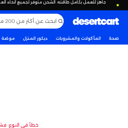
جاهز للعمل بكامل طاقته. الشحن متوفر لجميع أنحاء العا
صحة
المأكولات والمشروبات
ديكور المنزل
موضة
خطأ في النوع: فشل 