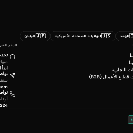
🇯🇵
🇺🇸

اليابان
الولايات المتحدة الأمريكية
الهند
الدعم الفني
ائنا
ن
ساعة
ات
حادثة
العلامات ال
تروني
خدمات قطاع الأعما
4 ساعة
.com
تفياً
بتوقيت الخليج
5524