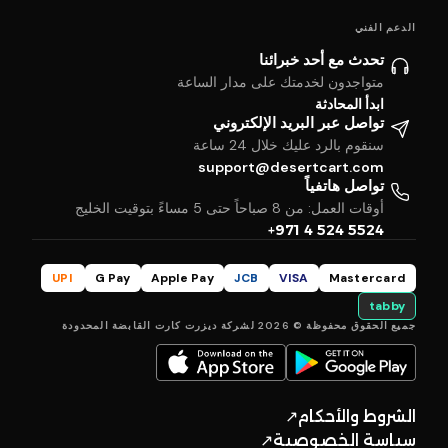
الدعم الفني
تحدث مع أحد خبرائنا
متواجدون لخدمتك على مدار الساعة
ابدأ المحادثة
تواصل عبر البريد الإلكتروني
سنقوم بالرد عليك خلال 24 ساعة
support@desertcart.com
تواصل هاتفياً
أوقات العمل: من 8 صباحاً حتى 5 مساءً بتوقيت الخليج
+971 4 524 5524
UPI
G Pay
Apple Pay
JCB
VISA
Mastercard
tabby
جميع الحقوق محفوظة © 2026 لشركة ديزرت كارت القابضة المحدودة
الشروط والأحكام
↗
سياسة الخصوصية
↗