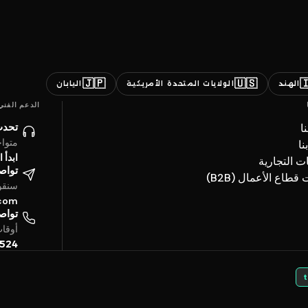
🇯🇵
🇺🇸

اليابان
الولايات المتحدة الأمريكية
الهند
الدعم الفني
ائنا
ن
ساعة
ات
حادثة
العلامات ال
تروني
خدمات قطاع الأعما
4 ساعة
.com
تفياً
بتوقيت الخليج
5524