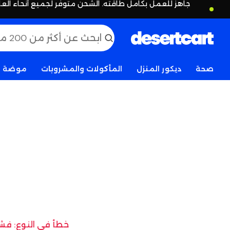
جاهز للعمل بكامل طاقته. الشحن متوفر لجميع أنحاء العا
صحة
ديكور المنزل
المأكولات والمشروبات
موضة
خطأ في النوع: فشل 