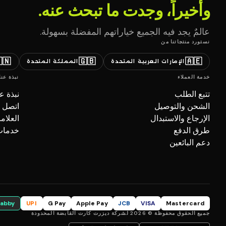
وأخيراً، وجدت ما تبحث عنه.
عالمٌ يجد فيه الجميع خياراتهم المفضلة بسهولة.
نستورد منتجاتنا من
🇳
🇬🇧
🇦🇪
المملكة المتحدة
الإمارات العربية المتحدة
نبذة عنا
خدمة العملاء
بذة عنا
تتبع الطلب
صل بنا
الشحن والتوصيل
تجارية
الإرجاع والاستبدال
ل (B2B)
طرق الدفع
دعم البائعين
tabby
UPI
G Pay
Apple Pay
JCB
VISA
Mastercard
جميع الحقوق محفوظة © 2026 لشركة ديزرت كارت القابضة المحدودة