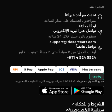
الدعم الفني
تحدث مع أحد خبرائنا
متواجدون لخدمتك على مدار الساعة
ابدأ المحادثة
تواصل عبر البريد الإلكتروني
سنقوم بالرد عليك خلال 24 ساعة
support@desertcart.com
تواصل هاتفياً
أوقات العمل: من 8 صباحاً حتى 5 مساءً بتوقيت الخليج
+971 4 524 5524
UPI
G Pay
Apple Pay
JCB
VISA
Mastercard
tabby
جميع الحقوق محفوظة © 2026 لشركة ديزرت كارت القابضة المحدودة
الشروط والأحكام
↗
سياسة الخصوصية
↗