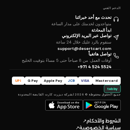
الدعم الفني
تحدث مع أحد خبرائنا
متواجدون لخدمتك على مدار الساعة
ابدأ المحادثة
تواصل عبر البريد الإلكتروني
سنقوم بالرد عليك خلال 24 ساعة
support@desertcart.com
تواصل هاتفياً
أوقات العمل: من 8 صباحاً حتى 5 مساءً بتوقيت الخليج
+971 4 524 5524
UPI
G Pay
Apple Pay
JCB
VISA
Mastercard
tabby
جميع الحقوق محفوظة © 2026 لشركة ديزرت كارت القابضة المحدودة
الشروط والأحكام
↗
سياسة الخصوصية
↗