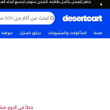
جاهز للعمل بكامل طاقته. الشحن متوفر لجميع أنحاء العا
صحة
المأكولات والمشروبات
ديكور المنزل
موضة
خطأ في النوع: فشل 