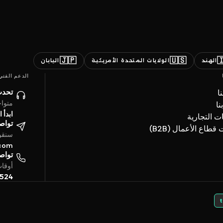
🇯🇵
🇺🇸

اليابان
الولايات المتحدة الأمريكية
الهند
الدعم الفني
ائنا
ن
ساعة
ات
حادثة
العلامات ال
تروني
خدمات قطاع الأعما
4 ساعة
.com
تفياً
بتوقيت الخليج
5524