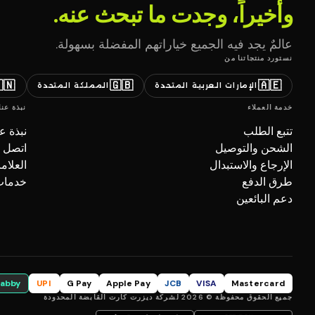
وأخيراً، وجدت ما تبحث عنه.
عالمٌ يجد فيه الجميع خياراتهم المفضلة بسهولة.
نستورد منتجاتنا من
🇳
🇬🇧
🇦🇪
المملكة المتحدة
الإمارات العربية المتحدة
نبذة عنا
خدمة العملاء
بذة عنا
تتبع الطلب
صل بنا
الشحن والتوصيل
تجارية
الإرجاع والاستبدال
ل (B2B)
طرق الدفع
دعم البائعين
tabby
UPI
G Pay
Apple Pay
JCB
VISA
Mastercard
جميع الحقوق محفوظة © 2026 لشركة ديزرت كارت القابضة المحدودة