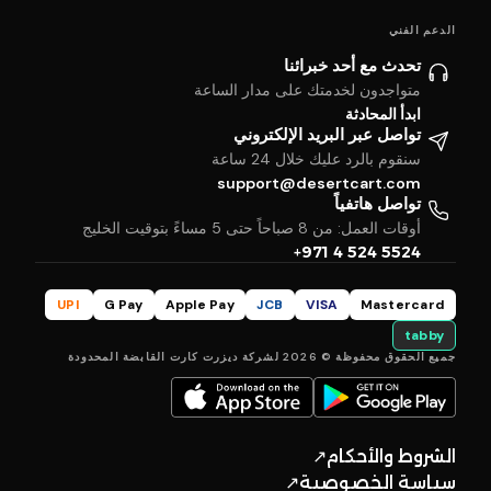
الدعم الفني
تحدث مع أحد خبرائنا
متواجدون لخدمتك على مدار الساعة
ابدأ المحادثة
تواصل عبر البريد الإلكتروني
سنقوم بالرد عليك خلال 24 ساعة
support@desertcart.com
تواصل هاتفياً
أوقات العمل: من 8 صباحاً حتى 5 مساءً بتوقيت الخليج
+971 4 524 5524
UPI
G Pay
Apple Pay
JCB
VISA
Mastercard
tabby
جميع الحقوق محفوظة © 2026 لشركة ديزرت كارت القابضة المحدودة
الشروط والأحكام
↗
سياسة الخصوصية
↗