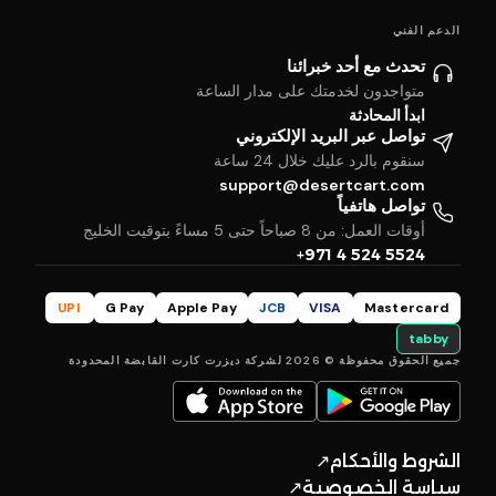
الدعم الفني
تحدث مع أحد خبرائنا
متواجدون لخدمتك على مدار الساعة
ابدأ المحادثة
تواصل عبر البريد الإلكتروني
سنقوم بالرد عليك خلال 24 ساعة
support@desertcart.com
تواصل هاتفياً
أوقات العمل: من 8 صباحاً حتى 5 مساءً بتوقيت الخليج
+971 4 524 5524
UPI
G Pay
Apple Pay
JCB
VISA
Mastercard
tabby
جميع الحقوق محفوظة © 2026 لشركة ديزرت كارت القابضة المحدودة
الشروط والأحكام
↗
سياسة الخصوصية
↗