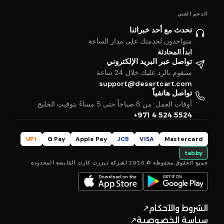
الدعم الفني
تحدث مع أحد خبرائنا
متواجدون لخدمتك على مدار الساعة
ابدأ المحادثة
تواصل عبر البريد الإلكتروني
سنقوم بالرد عليك خلال 24 ساعة
support@desertcart.com
تواصل هاتفياً
أوقات العمل: من 8 صباحاً حتى 5 مساءً بتوقيت الخليج
+971 4 524 5524
UPI
G Pay
Apple Pay
JCB
VISA
Mastercard
tabby
جميع الحقوق محفوظة © 2026 لشركة ديزرت كارت القابضة المحدودة
الشروط والأحكام
↗
سياسة الخصوصية
↗