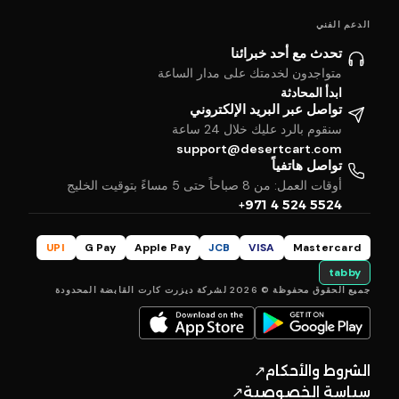
الدعم الفني
تحدث مع أحد خبرائنا
متواجدون لخدمتك على مدار الساعة
ابدأ المحادثة
تواصل عبر البريد الإلكتروني
سنقوم بالرد عليك خلال 24 ساعة
support@desertcart.com
تواصل هاتفياً
أوقات العمل: من 8 صباحاً حتى 5 مساءً بتوقيت الخليج
+971 4 524 5524
UPI
G Pay
Apple Pay
JCB
VISA
Mastercard
tabby
جميع الحقوق محفوظة © 2026 لشركة ديزرت كارت القابضة المحدودة
الشروط والأحكام
↗
سياسة الخصوصية
↗