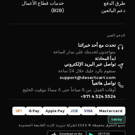
طرق الدفع
خدمات قطاع الأعمال
دعم البائعين
(B2B)
الدعم الفني
تحدث مع أحد خبرائنا
متواجدون لخدمتك على مدار الساعة
ابدأ المحادثة
تواصل عبر البريد الإلكتروني
سنقوم بالرد عليك خلال 24 ساعة
support@desertcart.com
تواصل هاتفياً
أوقات العمل: من 8 صباحاً حتى 5 مساءً بتوقيت الخليج
+971 4 524 5524
UPI
G Pay
Apple Pay
JCB
VISA
Mastercard
tabby
جميع الحقوق محفوظة © 2026 لشركة ديزرت كارت القابضة المحدودة