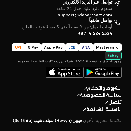
تواصل عبر البريد الإلكتروني
سنقوم بالرد عليك خلال 24 ساعة
support@desertcart.com
تواصل هاتفياً
أوقات العمل: من 8 صباحاً حتى 5 مساءً بتوقيت الخليج
+971 4 524 5524
UPI
G Pay
Apple Pay
JCB
VISA
Mastercard
tabby
جميع الحقوق محفوظة © 2026 لشركة ديزرت كارت القابضة المحدودة
الشروط والأحكام
↗
سياسة الخصوصية
↗
تنصل
↗
الأسئلة الشائعة
↗
علاماتنا التجارية الأخرى:
هيوين (Hewyn)
|
سيلف شيب (SelfShip)