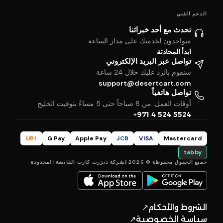
الدعم الفني
تحدث مع أحد خبرائنا
متواجدون لخدمتك على مدار الساعة
ابدأ المحادثة
تواصل عبر البريد الإلكتروني
سنقوم بالرد عليك خلال 24 ساعة
support@desertcart.com
تواصل هاتفياً
أوقات العمل: من 8 صباحاً حتى 5 مساءً بتوقيت الخليج
+971 4 524 5524
UPI
G Pay
Apple Pay
JCB
VISA
Mastercard
tabby
جميع الحقوق محفوظة © 2026 لشركة ديزرت كارت القابضة المحدودة
الشروط والأحكام
↗
سياسة الخصوصية
↗