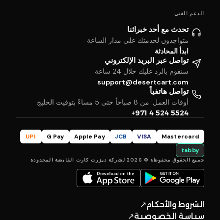
الدعم الفني
تحدث مع أحد خبرائنا
متواجدون لخدمتك على مدار الساعة
ابدأ المحادثة
تواصل عبر البريد الإلكتروني
سنقوم بالرد عليك خلال 24 ساعة
support@desertcart.com
تواصل هاتفياً
أوقات العمل: من 8 صباحاً حتى 5 مساءً بتوقيت الخليج
+971 4 524 5524
UPI
G Pay
Apple Pay
JCB
VISA
Mastercard
tabby
جميع الحقوق محفوظة © 2026 لشركة ديزرت كارت القابضة المحدودة
الشروط والأحكام
↗
سياسة الخصوصية
↗