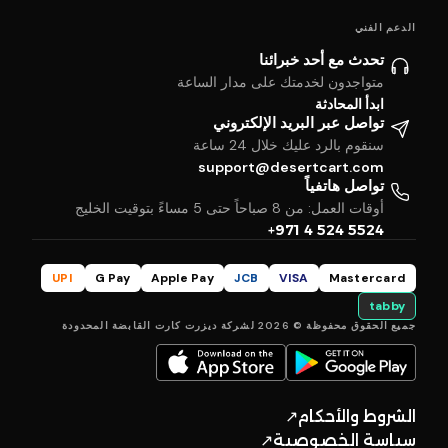
الدعم الفني
تحدث مع أحد خبرائنا
متواجدون لخدمتك على مدار الساعة
ابدأ المحادثة
تواصل عبر البريد الإلكتروني
سنقوم بالرد عليك خلال 24 ساعة
support@desertcart.com
تواصل هاتفياً
أوقات العمل: من 8 صباحاً حتى 5 مساءً بتوقيت الخليج
+971 4 524 5524
UPI
G Pay
Apple Pay
JCB
VISA
Mastercard
tabby
جميع الحقوق محفوظة © 2026 لشركة ديزرت كارت القابضة المحدودة
الشروط والأحكام
↗
سياسة الخصوصية
↗