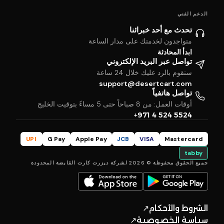
الدعم الفني
تحدث مع أحد خبرائنا
متواجدون لخدمتك على مدار الساعة
ابدأ المحادثة
تواصل عبر البريد الإلكتروني
سنقوم بالرد عليك خلال 24 ساعة
support@desertcart.com
تواصل هاتفياً
أوقات العمل: من 8 صباحاً حتى 5 مساءً بتوقيت الخليج
+971 4 524 5524
UPI
G Pay
Apple Pay
JCB
VISA
Mastercard
tabby
جميع الحقوق محفوظة © 2026 لشركة ديزرت كارت القابضة المحدودة
الشروط والأحكام
↗
سياسة الخصوصية
↗