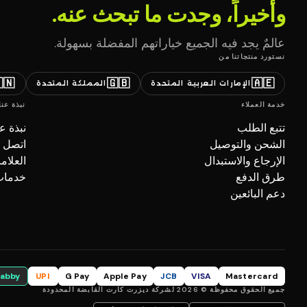
وأخيراً، وجدت ما تبحث عنه.
عالمٌ يجد فيه الجميع خياراتهم المفضلة بسهولة.
نستورد منتجاتنا من
🇳
🇬🇧
🇦🇪
المملكة المتحدة
الإمارات العربية المتحدة
نبذة عنا
خدمة العملاء
بذة عنا
تتبع الطلب
صل بنا
الشحن والتوصيل
تجارية
الإرجاع والاستبدال
ل (B2B)
طرق الدفع
دعم البائعين
tabby
UPI
G Pay
Apple Pay
JCB
VISA
Mastercard
جميع الحقوق محفوظة © 2026 لشركة ديزرت كارت القابضة المحدودة