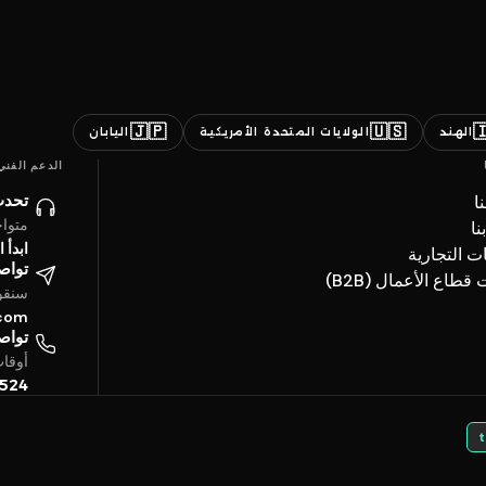
🇯🇵
🇺🇸

اليابان
الولايات المتحدة الأمريكية
الهند
الدعم الفني
ائنا
ن
ساعة
ات
حادثة
العلامات ال
تروني
خدمات قطاع الأعما
4 ساعة
.com
تفياً
بتوقيت الخليج
5524