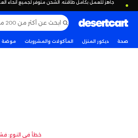
جاهز للعمل بكامل طاقته. الشحن متوفر لجميع أنحاء العا
صحة
ديكور المنزل
المأكولات والمشروبات
موضة
خطأ في النوع: فشل 