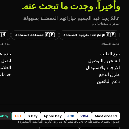
وأخيراً، وجدت ما تبحث عنه.
عالمٌ يجد فيه الجميع خياراتهم المفضلة بسهولة.
نستورد منتجاتنا من
🇳
🇬🇧
🇦🇪
المملكة المتحدة
الإمارات العربية المتحدة
نبذة عنا
خدمة العملاء
بذة عنا
تتبع الطلب
صل بنا
الشحن والتوصيل
تجارية
الإرجاع والاستبدال
ل (B2B)
طرق الدفع
دعم البائعين
tabby
UPI
G Pay
Apple Pay
JCB
VISA
Mastercard
جميع الحقوق محفوظة © 2026 لشركة ديزرت كارت القابضة المحدودة