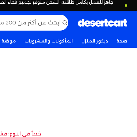
جاهز للعمل بكامل طاقته. الشحن متوفر لجميع أنحاء العا
صحة
ديكور المنزل
المأكولات والمشروبات
موضة
خطأ في النوع: فشل 