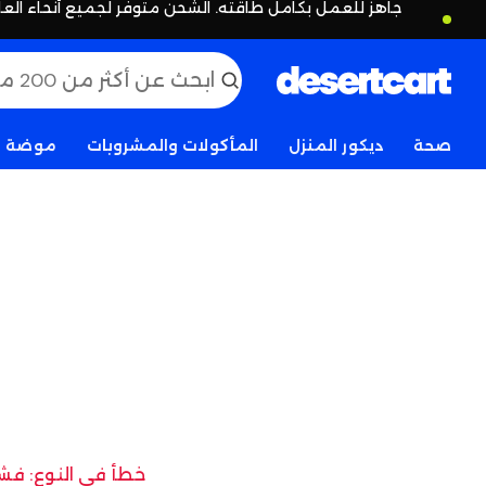
جاهز للعمل بكامل طاقته. الشحن متوفر لجميع أنحاء العا
صحة
ديكور المنزل
المأكولات والمشروبات
موضة
خطأ في النوع: فشل 