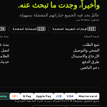
وأخيراً، وجدت ما تبحث عنه.
عالمٌ يجد فيه الجميع خياراتهم المفضلة بسهولة.
نستورد منتجاتنا من
🇳
🇬🇧
🇦🇪
المملكة المتحدة
الإمارات العربية المتحدة
نبذة عنا
خدمة العملاء
بذة عنا
تتبع الطلب
صل بنا
الشحن والتوصيل
تجارية
الإرجاع والاستبدال
ل (B2B)
طرق الدفع
دعم البائعين
tabby
UPI
G Pay
Apple Pay
JCB
VISA
Mastercard
جميع الحقوق محفوظة © 2026 لشركة ديزرت كارت القابضة المحدودة