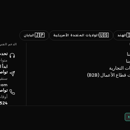
🇯🇵
🇺🇸

اليابان
الولايات المتحدة الأمريكية
الهند
الدعم الفني
ائنا
ن
ساعة
ات
حادثة
العلامات ال
تروني
خدمات قطاع الأعما
4 ساعة
.com
تفياً
بتوقيت الخليج
5524