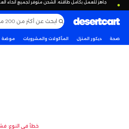
جاهز للعمل بكامل طاقته. الشحن متوفر لجميع أنحاء العا
صحة
ديكور المنزل
المأكولات والمشروبات
موضة
خطأ في النوع: فشل 