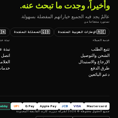
وأخيراً، وجدت ما تبحث عنه.
عالمٌ يجد فيه الجميع خياراتهم المفضلة بسهولة.
نستورد منتجاتنا من
🇳
🇬🇧
🇦🇪
المملكة المتحدة
الإمارات العربية المتحدة
نبذة عنا
خدمة العملاء
بذة عنا
تتبع الطلب
صل بنا
الشحن والتوصيل
تجارية
الإرجاع والاستبدال
ل (B2B)
طرق الدفع
دعم البائعين
tabby
UPI
G Pay
Apple Pay
JCB
VISA
Mastercard
جميع الحقوق محفوظة © 2026 لشركة ديزرت كارت القابضة المحدودة