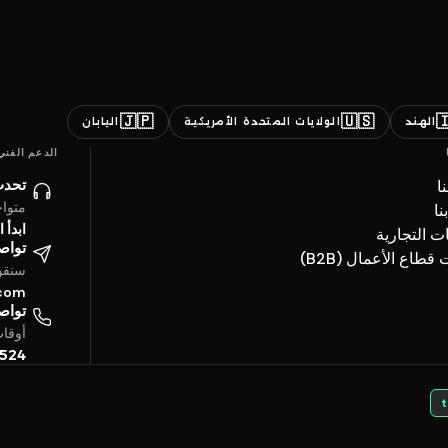
🇯🇵
🇺🇸

اليابان
الولايات المتحدة الأمريكية
الهند
الدعم الفني
ائنا
ن
ساعة
ات
حادثة
العلامات ال
تروني
خدمات قطاع الأعما
4 ساعة
.com
تفياً
بتوقيت الخليج
5524