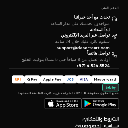
الدعم الفني
تحدث مع أحد خبرائنا
متواجدون لخدمتك على مدار الساعة
ابدأ المحادثة
تواصل عبر البريد الإلكتروني
سنقوم بالرد عليك خلال 24 ساعة
support@desertcart.com
تواصل هاتفياً
أوقات العمل: من 8 صباحاً حتى 5 مساءً بتوقيت الخليج
+971 4 524 5524
UPI
G Pay
Apple Pay
JCB
VISA
Mastercard
tabby
جميع الحقوق محفوظة © 2026 لشركة ديزرت كارت القابضة المحدودة
الشروط والأحكام
↗
سياسة الخصوصية
↗