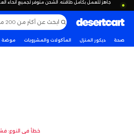
جاهز للعمل بكامل طاقته. الشحن متوفر لجميع أنحاء العا
صحة
ديكور المنزل
المأكولات والمشروبات
موضة
خطأ في النوع: فشل 