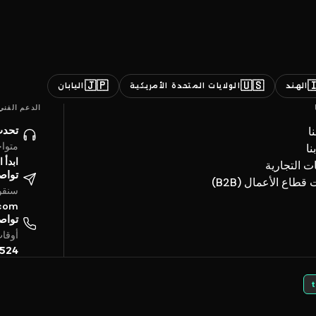
🇯🇵
🇺🇸

اليابان
الولايات المتحدة الأمريكية
الهند
الدعم الفني
ائنا
ن
ساعة
ات
حادثة
العلامات ال
تروني
خدمات قطاع الأعما
4 ساعة
.com
تفياً
بتوقيت الخليج
5524