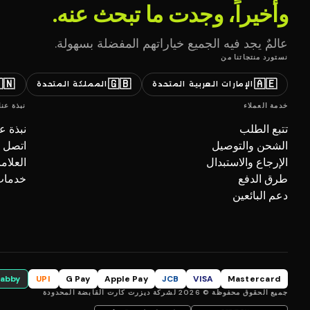
وأخيراً، وجدت ما تبحث عنه.
عالمٌ يجد فيه الجميع خياراتهم المفضلة بسهولة.
نستورد منتجاتنا من
🇳
🇬🇧
🇦🇪
المملكة المتحدة
الإمارات العربية المتحدة
نبذة عنا
خدمة العملاء
بذة عنا
تتبع الطلب
صل بنا
الشحن والتوصيل
تجارية
الإرجاع والاستبدال
ل (B2B)
طرق الدفع
دعم البائعين
tabby
UPI
G Pay
Apple Pay
JCB
VISA
Mastercard
جميع الحقوق محفوظة © 2026 لشركة ديزرت كارت القابضة المحدودة