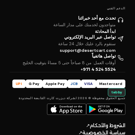
الدعم الفني
تحدث مع أحد خبرائنا
متواجدون لخدمتك على مدار الساعة
ابدأ المحادثة
تواصل عبر البريد الإلكتروني
سنقوم بالرد عليك خلال 24 ساعة
support@desertcart.com
تواصل هاتفياً
أوقات العمل: من 8 صباحاً حتى 5 مساءً بتوقيت الخليج
+971 4 524 5524
UPI
G Pay
Apple Pay
JCB
VISA
Mastercard
tabby
جميع الحقوق محفوظة © 2026 لشركة ديزرت كارت القابضة المحدودة
الشروط والأحكام
↗
سياسة الخصوصية
↗