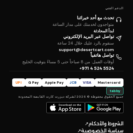
الدعم الفني
تحدث مع أحد خبرائنا
متواجدون لخدمتك على مدار الساعة
ابدأ المحادثة
تواصل عبر البريد الإلكتروني
سنقوم بالرد عليك خلال 24 ساعة
support@desertcart.com
تواصل هاتفياً
أوقات العمل: من 8 صباحاً حتى 5 مساءً بتوقيت الخليج
+971 4 524 5524
UPI
G Pay
Apple Pay
JCB
VISA
Mastercard
tabby
جميع الحقوق محفوظة © 2026 لشركة ديزرت كارت القابضة المحدودة
الشروط والأحكام
↗
سياسة الخصوصية
↗