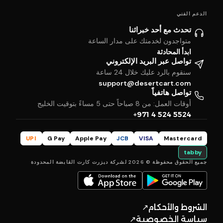
الدعم الفني
تحدث مع أحد خبرائنا
متواجدون لخدمتك على مدار الساعة
ابدأ المحادثة
تواصل عبر البريد الإلكتروني
سنقوم بالرد عليك خلال 24 ساعة
support@desertcart.com
تواصل هاتفياً
أوقات العمل: من 8 صباحاً حتى 5 مساءً بتوقيت الخليج
+971 4 524 5524
UPI
G Pay
Apple Pay
JCB
VISA
Mastercard
tabby
جميع الحقوق محفوظة © 2026 لشركة ديزرت كارت القابضة المحدودة
الشروط والأحكام
↗
سياسة الخصوصية
↗