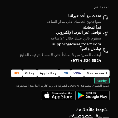
الدعم الفني
تحدث مع أحد خبرائنا
متواجدون لخدمتك على مدار الساعة
ابدأ المحادثة
تواصل عبر البريد الإلكتروني
سنقوم بالرد عليك خلال 24 ساعة
support@desertcart.com
تواصل هاتفياً
أوقات العمل: من 8 صباحاً حتى 5 مساءً بتوقيت الخليج
+971 4 524 5524
UPI
G Pay
Apple Pay
JCB
VISA
Mastercard
tabby
جميع الحقوق محفوظة © 2026 لشركة ديزرت كارت القابضة المحدودة
الشروط والأحكام
↗
سياسة الخصوصية
↗