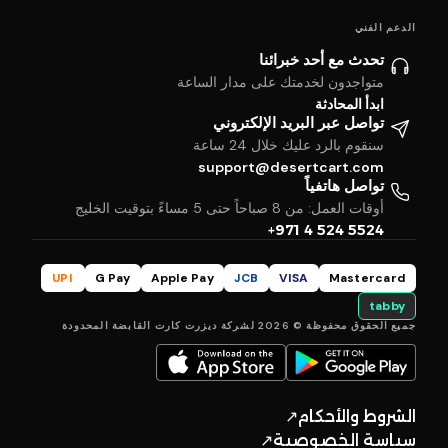
الدعم الفني
تحدث مع أحد خبرائنا
متواجدون لخدمتك على مدار الساعة
ابدأ المحادثة
تواصل عبر البريد الإلكتروني
سنقوم بالرد عليك خلال 24 ساعة
support@desertcart.com
تواصل هاتفياً
أوقات العمل: من 8 صباحاً حتى 5 مساءً بتوقيت الخليج
+971 4 524 5524
UPI
G Pay
Apple Pay
JCB
VISA
Mastercard
tabby
جميع الحقوق محفوظة © 2026 لشركة ديزرت كارت القابضة المحدودة
الشروط والأحكام
↗
سياسة الخصوصية
↗