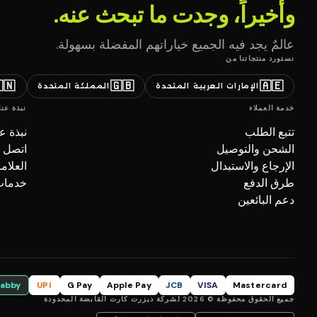
وأخيراً، وجدت ما تبحث عنه.
عالمٌ يجد فيه الجميع خياراتهم المفضلة بسهولة.
نستورد منتجاتنا من
🇳
🇬🇧
🇦🇪
المملكة المتحدة
الإمارات العربية المتحدة
نبذة عنا
خدمة العملاء
بذة عنا
تتبع الطلب
صل بنا
الشحن والتوصيل
تجارية
الإرجاع والاستبدال
ل (B2B)
طرق الدفع
دعم البائعين
tabby
UPI
G Pay
Apple Pay
JCB
VISA
Mastercard
جميع الحقوق محفوظة © 2026 لشركة ديزرت كارت القابضة المحدودة