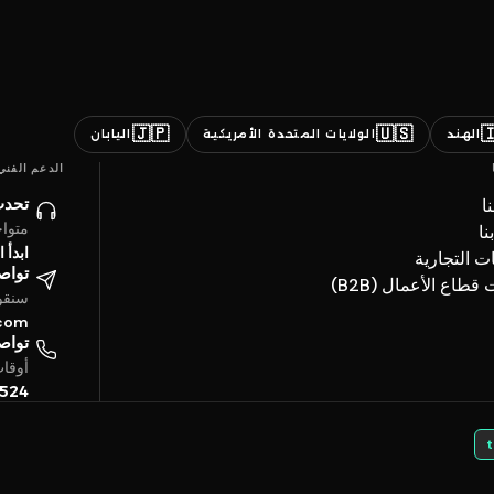
🇯🇵
🇺🇸

اليابان
الولايات المتحدة الأمريكية
الهند
الدعم الفني
ائنا
ن
ساعة
ات
حادثة
العلامات ال
تروني
خدمات قطاع الأعما
4 ساعة
.com
تفياً
بتوقيت الخليج
5524