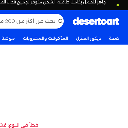
جاهز للعمل بكامل طاقته. الشحن متوفر لجميع أنحاء العا
صحة
ديكور المنزل
المأكولات والمشروبات
موضة
خطأ في النوع: فشل 