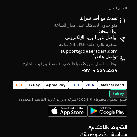
الدعم الفني
تحدث مع أحد خبرائنا
متواجدون لخدمتك على مدار الساعة
ابدأ المحادثة
تواصل عبر البريد الإلكتروني
سنقوم بالرد عليك خلال 24 ساعة
support@desertcart.com
تواصل هاتفياً
أوقات العمل: من 8 صباحاً حتى 5 مساءً بتوقيت الخليج
+971 4 524 5524
UPI
G Pay
Apple Pay
JCB
VISA
Mastercard
tabby
جميع الحقوق محفوظة © 2026 لشركة ديزرت كارت القابضة المحدودة
الشروط والأحكام
↗
سياسة الخصوصية
↗