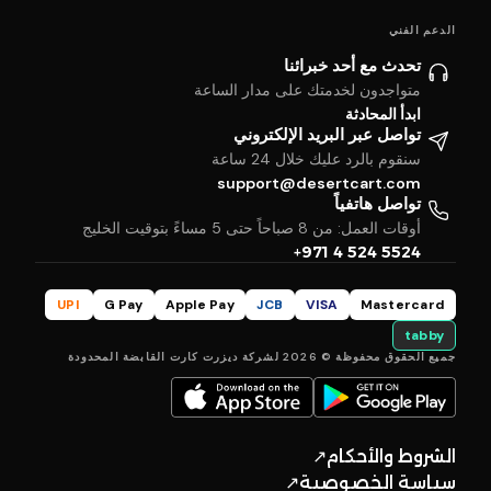
الدعم الفني
تحدث مع أحد خبرائنا
متواجدون لخدمتك على مدار الساعة
ابدأ المحادثة
تواصل عبر البريد الإلكتروني
سنقوم بالرد عليك خلال 24 ساعة
support@desertcart.com
تواصل هاتفياً
أوقات العمل: من 8 صباحاً حتى 5 مساءً بتوقيت الخليج
+971 4 524 5524
UPI
G Pay
Apple Pay
JCB
VISA
Mastercard
tabby
جميع الحقوق محفوظة © 2026 لشركة ديزرت كارت القابضة المحدودة
الشروط والأحكام
↗
سياسة الخصوصية
↗