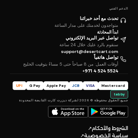
الدعم الفني
تحدث مع أحد خبرائنا
متواجدون لخدمتك على مدار الساعة
ابدأ المحادثة
تواصل عبر البريد الإلكتروني
سنقوم بالرد عليك خلال 24 ساعة
support@desertcart.com
تواصل هاتفياً
أوقات العمل: من 8 صباحاً حتى 5 مساءً بتوقيت الخليج
+971 4 524 5524
UPI
G Pay
Apple Pay
JCB
VISA
Mastercard
tabby
جميع الحقوق محفوظة © 2026 لشركة ديزرت كارت القابضة المحدودة
الشروط والأحكام
↗
سياسة الخصوصية
↗