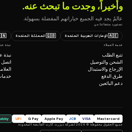
وأخيراً، وجدت ما تبحث عنه.
عالمٌ يجد فيه الجميع خياراتهم المفضلة بسهولة.
نستورد منتجاتنا من
🇳
🇬🇧
🇦🇪
المملكة المتحدة
الإمارات العربية المتحدة
نبذة عنا
خدمة العملاء
بذة عنا
تتبع الطلب
صل بنا
الشحن والتوصيل
تجارية
الإرجاع والاستبدال
ل (B2B)
طرق الدفع
دعم البائعين
tabby
UPI
G Pay
Apple Pay
JCB
VISA
Mastercard
جميع الحقوق محفوظة © 2026 لشركة ديزرت كارت القابضة المحدودة