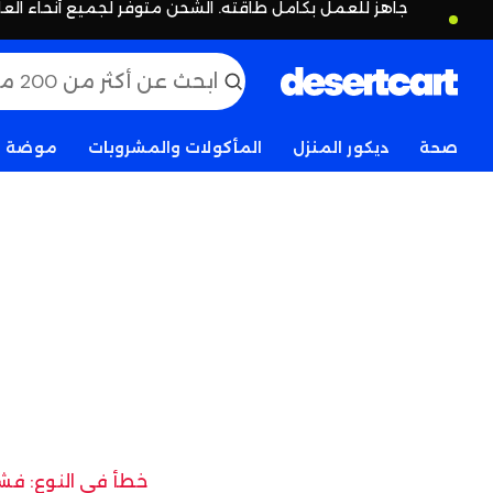
جاهز للعمل بكامل طاقته. الشحن متوفر لجميع أنحاء العا
صحة
ديكور المنزل
المأكولات والمشروبات
موضة
خطأ في النوع: فشل 