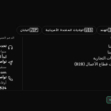
🇯🇵
🇺🇸

اليابان
الولايات المتحدة الأمريكية
الهند
الدعم الفني
ائنا
ن
ساعة
ات
حادثة
العلامات ال
تروني
خدمات قطاع الأعما
4 ساعة
.com
تفياً
بتوقيت الخليج
5524