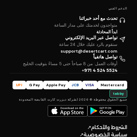
الدعم الفني
تحدث مع أحد خبرائنا
متواجدون لخدمتك على مدار الساعة
ابدأ المحادثة
تواصل عبر البريد الإلكتروني
سنقوم بالرد عليك خلال 24 ساعة
support@desertcart.com
تواصل هاتفياً
أوقات العمل: من 8 صباحاً حتى 5 مساءً بتوقيت الخليج
+971 4 524 5524
UPI
G Pay
Apple Pay
JCB
VISA
Mastercard
tabby
جميع الحقوق محفوظة © 2026 لشركة ديزرت كارت القابضة المحدودة
الشروط والأحكام
↗
سياسة الخصوصية
↗