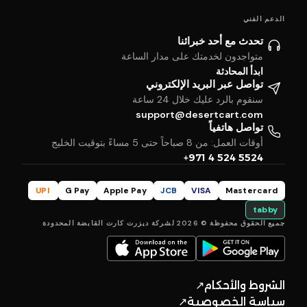
الدعم الفني
تحدث مع أحد خبرائنا
متواجدون لخدمتك على مدار الساعة
ابدأ المحادثة
تواصل عبر البريد الإلكتروني
سنقوم بالرد عليك خلال 24 ساعة
support@desertcart.com
تواصل هاتفياً
أوقات العمل: من 8 صباحاً حتى 5 مساءً بتوقيت الخليج
+971 4 524 5524
UPI
G Pay
Apple Pay
JCB
VISA
Mastercard
tabby
جميع الحقوق محفوظة © 2026 لشركة ديزرت كارت القابضة المحدودة
الشروط والأحكام
↗
سياسة الخصوصية
↗