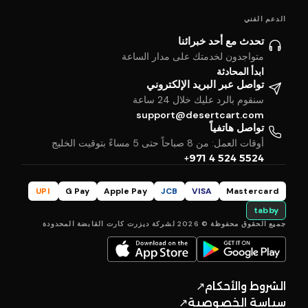
الدعم الفني
تحدث مع أحد خبرائنا
متواجدون لخدمتك على مدار الساعة
ابدأ المحادثة
تواصل عبر البريد الإلكتروني
سنقوم بالرد عليك خلال 24 ساعة
support@desertcart.com
تواصل هاتفياً
أوقات العمل: من 8 صباحاً حتى 5 مساءً بتوقيت الخليج
+971 4 524 5524
UPI
G Pay
Apple Pay
JCB
VISA
Mastercard
tabby
جميع الحقوق محفوظة © 2026 لشركة ديزرت كارت القابضة المحدودة
الشروط والأحكام
↗
سياسة الخصوصية
↗