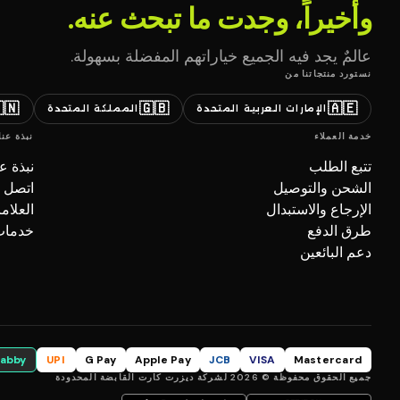
وأخيراً، وجدت ما تبحث عنه.
عالمٌ يجد فيه الجميع خياراتهم المفضلة بسهولة.
نستورد منتجاتنا من
🇳
🇬🇧
🇦🇪
المملكة المتحدة
الإمارات العربية المتحدة
نبذة عنا
خدمة العملاء
بذة عنا
تتبع الطلب
صل بنا
الشحن والتوصيل
تجارية
الإرجاع والاستبدال
ل (B2B)
طرق الدفع
دعم البائعين
tabby
UPI
G Pay
Apple Pay
JCB
VISA
Mastercard
جميع الحقوق محفوظة © 2026 لشركة ديزرت كارت القابضة المحدودة