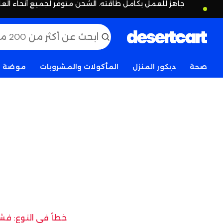
جاهز للعمل بكامل طاقته. الشحن متوفر لجميع أنحاء العا
صحة
ديكور المنزل
المأكولات والمشروبات
موضة
خطأ في النوع: فشل 