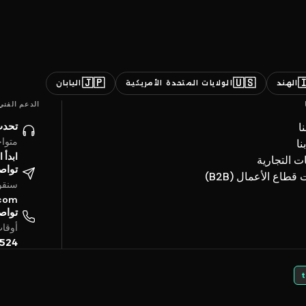
🇯🇵
🇺🇸

اليابان
الولايات المتحدة الأمريكية
الهند
الدعم الفني
ائنا
ن
ساعة
ات
حادثة
العلامات ال
تروني
خدمات قطاع الأعما
4 ساعة
.com
تفياً
بتوقيت الخليج
5524